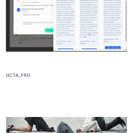
{{CTA_FR}}