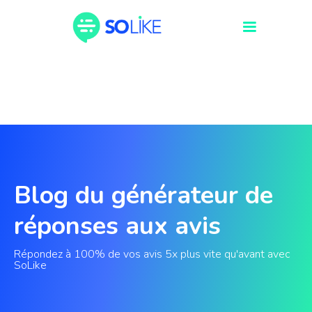
Blog du générateur de
réponses aux avis
Répondez à 100% de vos avis 5x plus vite qu'avant avec
SoLike