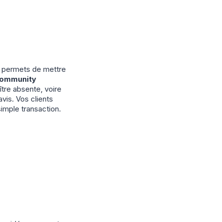
s permets de mettre
ommunity
ître absente, voire
vis. Vos clients
simple transaction.