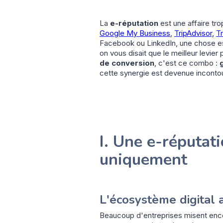
La
e-réputation
est une affaire tro
Google My Business
,
TripAdvisor,
Tr
Facebook ou LinkedIn, une chose es
on vous disait que le meilleur levier
de conversion
, c'est ce combo :
cette synergie est devenue inconto
I. Une e-réputat
uniquement
L'écosystème digital 
Beaucoup d'entreprises misent enco