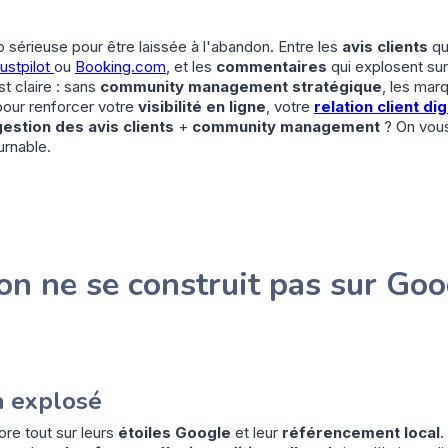
p sérieuse pour être laissée à l'abandon. Entre les
avis clients
qu
ustpilot
ou
Booking.com
, et les
commentaires
qui explosent sur
t claire : sans
community management stratégique
, les marq
 pour renforcer votre
visibilité en ligne
, votre
relation client dig
gestion des avis clients
+
community management
? On vous
urnable.
ion ne se construit pas sur Go
a explosé
re tout sur leurs
étoiles Google
et leur
référencement local
.