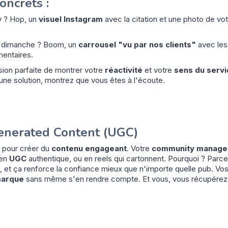
ncrets :
y ? Hop, un
visuel Instagram
avec la citation et une photo de vot
du dimanche ? Boom, un
carrousel "vu par nos clients"
avec les 
mentaires.
sion parfaite de montrer votre
réactivité
et votre
sens du servi
e solution, montrez que vous êtes à l'écoute.
enerated Content (UGC)
 pour créer du
contenu engageant
. Votre
community manage
 en
UGC
authentique, ou en reels qui cartonnent. Pourquoi ? Parce
, et ça renforce la confiance mieux que n'importe quelle pub. Vos
marque
sans même s'en rendre compte. Et vous, vous récupérez d